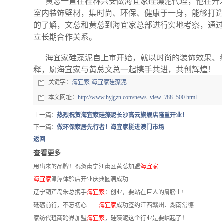
黄总一直在桂林兴安做海宜家硅藻泥代理，他在开发
室内装饰壁材，集时尚、环保、健康于一身，能够打
的了解，文总和黄总到海宜家总部进行实地考察，通
立长期合作关系。
海宜家
硅藻泥自上市开始，就以时尚的装饰效果、
释，愿海宜家与黄总文总一起携手共进，共创辉煌！
关键字：
海宜家
海宜家硅藻泥
本文网址：
http://www.hyjgzn.com/news_view_788_500.html
上一篇：
热烈祝贺海宜家硅藻泥长沙高云旗舰店隆重开业！
下一篇：
做环保家居先行者！海宜家挺进澳门市场
返回
查看更多
用出来的品牌！祝贺南宁江南区黄总加盟
海宜家
海宜家
湄潭体验店开业庆典圆满成功
辽宁葫芦岛朱总携手
海宜家
：创业，要站在巨人的肩膀上!
砥砺前行，不忘初心------
海宜家
成功签约江西赣州、湖南常德
家纺代理商跨界加盟
海宜家
，硅藻泥这个行业是要崛起了！