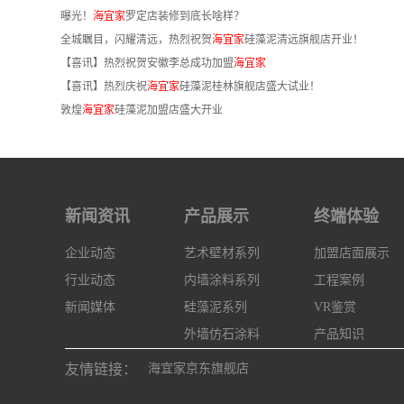
曝光！
海宜家
罗定店装修到底长啥样？
全城瞩目，闪耀清远，热烈祝贺
海宜家
硅藻泥清远旗舰店开业！
【喜讯】热烈祝贺安徽李总成功加盟
海宜家
【喜讯】热烈庆祝
海宜家
硅藻泥桂林旗舰店盛大试业！
敦煌
海宜家
硅藻泥加盟店盛大开业
新闻资讯
产品展示
终端体验
企业动态
艺术壁材系列
加盟店面展示
行业动态
内墙涂料系列
工程案例
新闻媒体
硅藻泥系列
VR鉴赏
外墙仿石涂料
产品知识
友情链接：
海宜家京东旗舰店