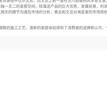
资源途中认识文总，而文总之前一直在灵川县做热风水管生意
造独一无二的家居空间，硅藻泥产品的巨大优势，发展前景，利
过两天的细节沟通及市场的分析，黄总和文总对海宜家的市场规
细致的施工工艺、清新的家居体验得到了消费者的追捧和认可，