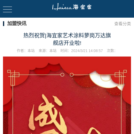
加盟快讯
查看分类
热烈祝贺|海宜家艺术涂料萝岗万达旗
舰店开业啦!
作者：
本站
来源：
本站
时间：
2024/3/21 14:08:57
次数：